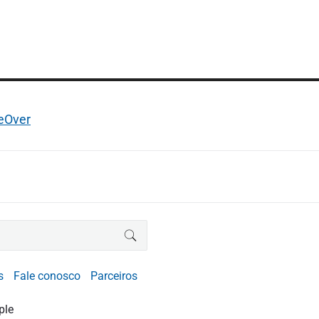
ceOver
BUSCAR
s
Fale conosco
Parceiros
ple