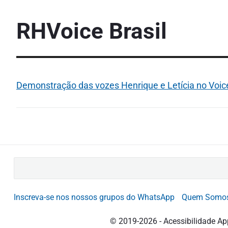
RHVoice Brasil
Demonstração das vozes Henrique e Letícia no Voi
B
u
s
Inscreva-se nos nossos grupos do WhatsApp
Quem Somo
c
a
© 2019-2026 - Acessibilidade Ap
r