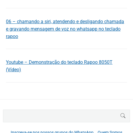
06 – chamando a siri, atendendo e desligando chamada
e gravando mensagem de voz no whatsapp no teclado
rapoo
Youtube – Demonstração do teclado Rapoo 8050T
(Vídeo)
B
BUS
u
s
c
Inscreva-se nos nossos grupos do WhatsApp
Quem Somos