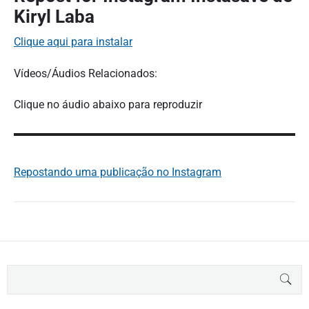
Kiryl Laba
Clique aqui para instalar
Vídeos/Áudios Relacionados:
Clique no áudio abaixo para reproduzir
Repostando uma publicação no Instagram
B
BUS
u
s