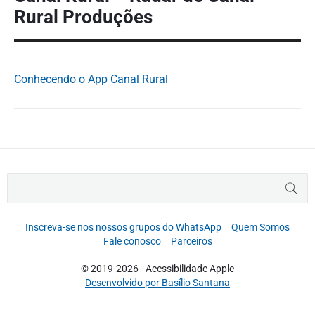
Rural Produções
Conhecendo o App Canal Rural
B
BUS
u
s
c
Inscreva-se nos nossos grupos do WhatsApp
Quem Somos
a
Fale conosco
Parceiros
r
p
© 2019-2026 - Acessibilidade Apple
o
Desenvolvido por Basílio Santana
r
: