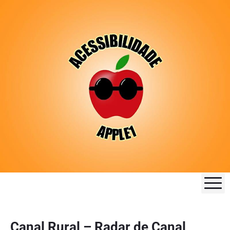
M
Canal Rural – Radar de Canal