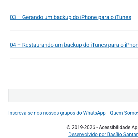
03 – Gerando um backup do iPhone para o iTunes
04 – Restaurando um backup do iTunes para o iPho
B
u
s
Inscreva-se nos nossos grupos do WhatsApp
Quem Somo
c
a
© 2019-2026 - Acessibilidade Ap
r
Desenvolvido por Basílio Santa
p