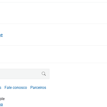
ne
BUSCAR
s
Fale conosco
Parceiros
ple
na