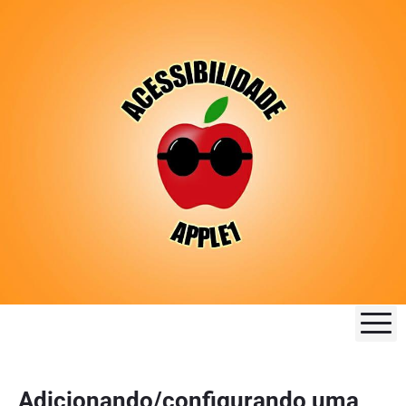
M
Adicionando/configurando uma