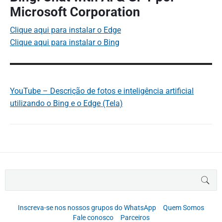
Microsoft Corporation
Clique aqui para instalar o Edge
Clique aqui para instalar o Bing
YouTube – Descrição de fotos e inteligência artificial
utilizando o Bing e o Edge (Tela)
B
BUS
u
s
c
Inscreva-se nos nossos grupos do WhatsApp
Quem Somos
a
Fale conosco
Parceiros