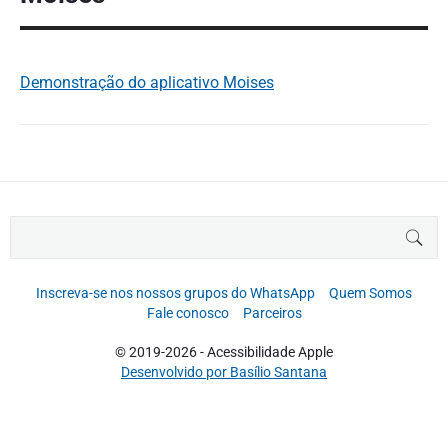
Demonstração do aplicativo Moises
B
BUS
u
s
c
Inscreva-se nos nossos grupos do WhatsApp
Quem Somos
a
Fale conosco
Parceiros
r
p
© 2019-2026 - Acessibilidade Apple
o
Desenvolvido por Basílio Santana
r
: