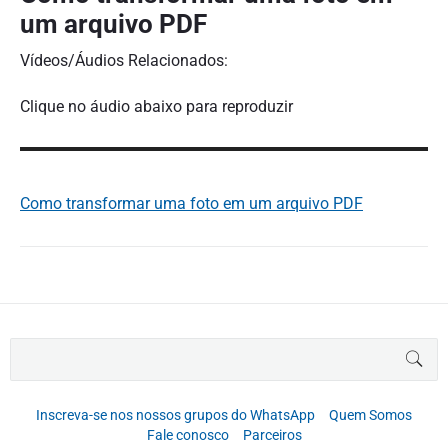
um arquivo PDF
Vídeos/Áudios Relacionados:
Clique no áudio abaixo para reproduzir
Como transformar uma foto em um arquivo PDF
B
BUS
u
s
c
Inscreva-se nos nossos grupos do WhatsApp
Quem Somos
a
Fale conosco
Parceiros
r