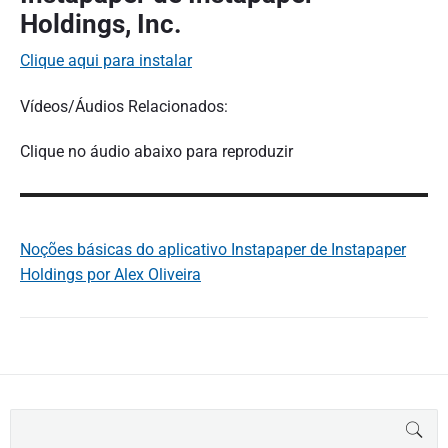
Holdings, Inc.
Clique aqui para instalar
Vídeos/Áudios Relacionados:
Clique no áudio abaixo para reproduzir
Noções básicas do aplicativo Instapaper de Instapaper
Holdings por Alex Oliveira
B
BUS
u