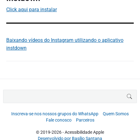
Click aqui para instalar
Baixando vídeos do Instagram utilizando o aplicativo
instdown
B
BUS
u
s
c
Inscreva-se nos nossos grupos do WhatsApp
Quem Somos
a
Fale conosco
Parceiros
r
p
© 2019-2026 - Acessibilidade Apple
o
Desenvolvido por Basílio Santana