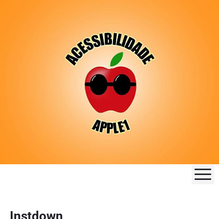
M
Instdown