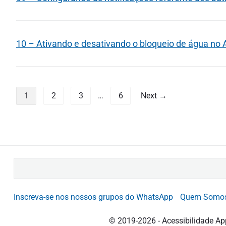
10 – Ativando e desativando o bloqueio de água no
P
1
2
3
…
6
Next →
a
g
i
B
n
u
a
s
Inscreva-se nos nossos grupos do WhatsApp
Quem Somo
c
ç
a
© 2019-2026 - Acessibilidade Ap
r