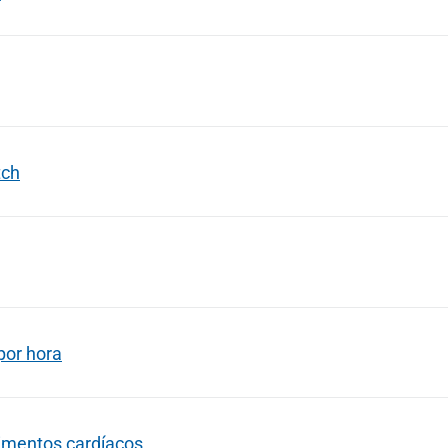
tch
por hora
timentos cardíacos