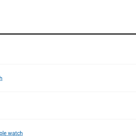
h
pple watch