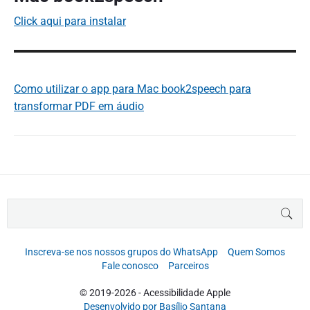
Click aqui para instalar
Como utilizar o app para Mac book2speech para
transformar PDF em áudio
B
BUS
u
s
c
Inscreva-se nos nossos grupos do WhatsApp
Quem Somos
a
Fale conosco
Parceiros
r
p
© 2019-2026 - Acessibilidade Apple
o
Desenvolvido por Basílio Santana