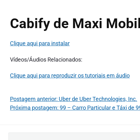
Cabify de Maxi Mobili
Clique aqui para instalar
Vídeos/Áudios Relacionados:
Clique aqui para reproduzir os tutoriais em áudio
Postagem anterior: Uber de Uber Technologies, Inc.
Próxima postagem: 99 – Carro Particular e Táxi de 
B