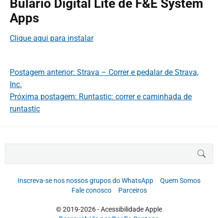
Bulário Digital Lite de F&E System
Apps
Clique aqui para instalar
Postagem anterior: Strava – Correr e pedalar de Strava,
Inc.
Próxima postagem: Runtastic: correr e caminhada de
runtastic
B
BUS
u
s
c
Inscreva-se nos nossos grupos do WhatsApp
Quem Somos
a
Fale conosco
Parceiros
r
p
© 2019-2026 - Acessibilidade Apple
o