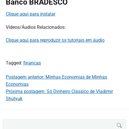
Banco BRADESCO
Clique aqui para instalar
Vídeos/Áudios Relacionados:
Clique aqui para reproduzir os tutoriais em áudio
Tagged:
finanças
Postagem anterior: Minhas Economias de Minhas
Economias
Próxima postagem: Só Dinheiro Clássico de Vladimir
Shutyuk
B
BUS
u