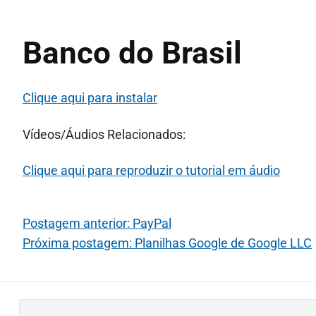
Banco do Brasil
Clique aqui para instalar
Vídeos/Áudios Relacionados:
Clique aqui para reproduzir o tutorial em áudio
Postagem anterior: PayPal
Próxima postagem: Planilhas Google de Google LLC
B