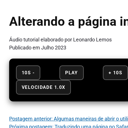
Alterando a página i
Áudio tutorial elaborado por Leonardo Lemos
Publicado em Julho 2023
10S -
PLAY
+ 10S
VELOCIDADE 1.0X
Postagem anterior: Algumas maneiras de abrir o utili
Próxima postagem: Traduzindo uma página no Safar