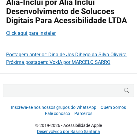
Alia-Inclui por Alia Inclui
Desenvolvimento de Solucoes
Digitais Para Acessibilidade LTDA
Click aqui para instalar
Postagem anterior: Dina de Jos Dihego da Silva Oliveira
Próxima postagem: VoxIA por MARCELO SARRO
B
BUS
u
s
c
Inscreva-se nos nossos grupos do WhatsApp
Quem Somos
a
Fale conosco
Parceiros
r
p
© 2019-2026 - Acessibilidade Apple
o
Desenvolvido por Basílio Santana
r