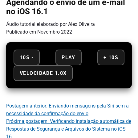
Agendando o envio de um e-mail
no iOS 16.1
Áudio tutorial elaborado por Alex Oliveira
Publicado em Novembro 2022
10S -
PLAY
+ 10S
VELOCIDADE 1.0X
Postagem anterior: Enviando mensagens pela Siri sem a
necessidade da confirmação do envio
Próxima postagem: Verificando instalação automática de
Respostas de Segurança e Arquivos do Sistema no iOS
16