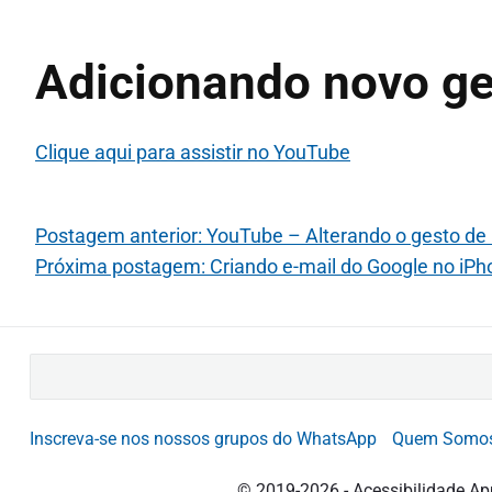
Adicionando novo ge
Clique aqui para assistir no YouTube
Postagem anterior: YouTube – Alterando o gesto de 
Próxima postagem: Criando e-mail do Google no iPh
B
u
s
Inscreva-se nos nossos grupos do WhatsApp
Quem Somo
c
a
© 2019-2026 - Acessibilidade Ap
r