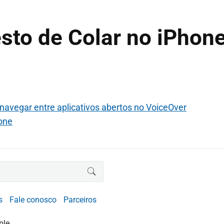
sto de Colar no iPhon
navegar entre aplicativos abertos no VoiceOver
one
BUSCAR
s
Fale conosco
Parceiros
ple