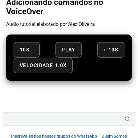
Adicionando comandos no
VoiceOver
Áudio tutorial elaborado por Alex Oliveira
10S -
PLAY
+ 10S
VELOCIDADE 1.0X
B
BUS
u
s
c
Inscreva-se nos nossos grupos do WhatsApp
Quem Somos