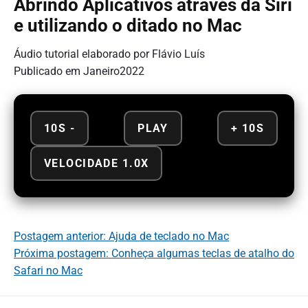
Abrindo Aplicativos através da Siri
e utilizando o ditado no Mac
Áudio tutorial elaborado por Flávio Luís
Publicado em Janeiro2022
10S -
PLAY
+ 10S
VELOCIDADE 1.0X
Postagem anterior: Ajuda de teclado no Mac
Próxima postagem: Conheça algumas teclas de atalho do
Safari no Mac