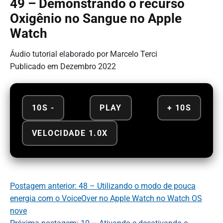
49 – Demonstrando o recurso
Oxigênio no Sangue no Apple
Watch
Áudio tutorial elaborado por Marcelo Terci
Publicado em Dezembro 2022
10S -
PLAY
+ 10S
VELOCIDADE 1.0X
Postagem anterior: 48 – Utilizando o modo de pouca
energia com o VoiceOver no Apple Watch no Watch OS
nove