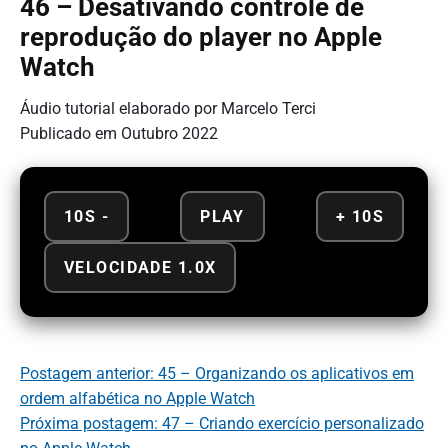
46 – Desativando controle de
reprodução do player no Apple
Watch
Áudio tutorial elaborado por Marcelo Terci
Publicado em Outubro 2022
10S -
PLAY
+ 10S
VELOCIDADE 1.0X
Postagem anterior: 45 – Organizando os aplicativos em
ordem alfabética no Apple Watch
Próxima postagem: 47 – Criando exercício personalizado