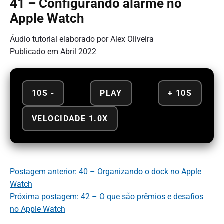
41 – Configurando alarme no
Apple Watch
Áudio tutorial elaborado por Alex Oliveira
Publicado em Abril 2022
10S -
PLAY
+ 10S
VELOCIDADE 1.0X
Postagem anterior: 40 – Organizando o dock no Apple
Watch
Próxima postagem: 42 – O que são prêmios e desafios
no Apple Watch