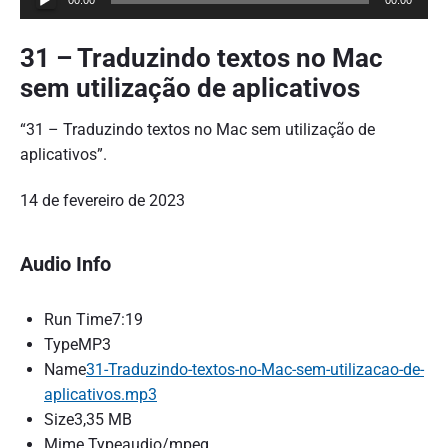
00:00
00:00
o
c
31 – Traduzindo textos no Mac
a
sem utilização de aplicativos
d
o
“31 – Traduzindo textos no Mac sem utilização de
r
aplicativos”.
d
e
14 de fevereiro de 2023
á
u
Audio Info
d
i
o
Run Time
7:19
Type
MP3
Name
31-Traduzindo-textos-no-Mac-sem-utilizacao-de-
aplicativos.mp3
Size
3,35 MB
Mime Type
audio/mpeg