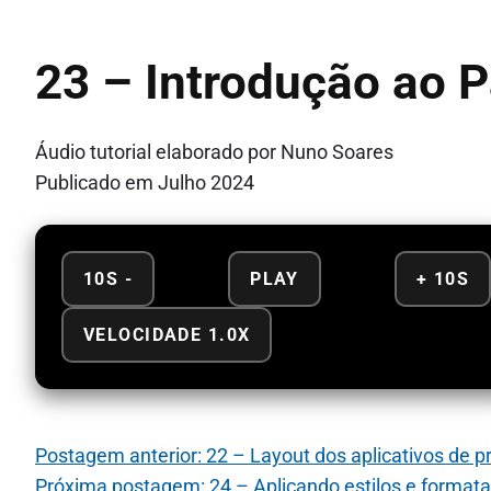
23 – Introdução ao 
Áudio tutorial elaborado por Nuno Soares
Publicado em Julho 2024
10S -
PLAY
+ 10S
VELOCIDADE 1.0X
Postagem anterior: 22 – Layout dos aplicativos de 
Próxima postagem: 24 – Aplicando estilos e form