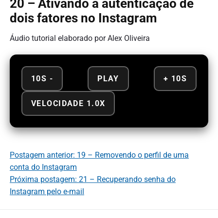
20 – Ativando a autenticação de
dois fatores no Instagram
Áudio tutorial elaborado por Alex Oliveira
10S -
PLAY
+ 10S
VELOCIDADE 1.0X
Postagem anterior: 19 – Removendo o perfil de uma
conta do Instagram
Próxima postagem: 21 – Recuperando senha do
Instagram pelo e-mail