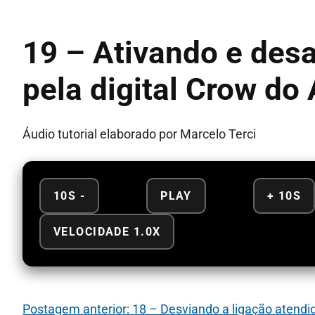
19 – Ativando e des
pela digital Crow do
Áudio tutorial elaborado por Marcelo Terci
10S -
PLAY
+ 10S
VELOCIDADE 1.0X
Postagem anterior: 18 – Desviando a ligação atendi