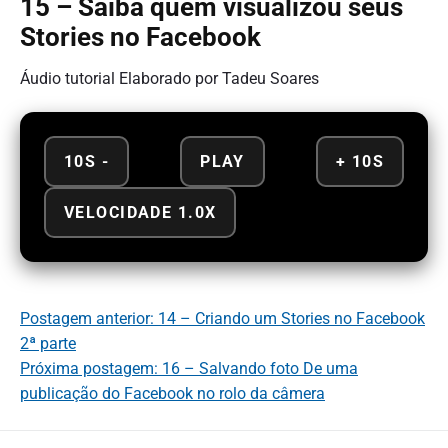
15 – Saiba quem visualizou seus
Stories no Facebook
Áudio tutorial Elaborado por Tadeu Soares
10S -
PLAY
+ 10S
VELOCIDADE 1.0X
Postagem anterior: 14 – Criando um Stories no Facebook
2ª parte
Próxima postagem: 16 – Salvando foto De uma
publicação do Facebook no rolo da câmera