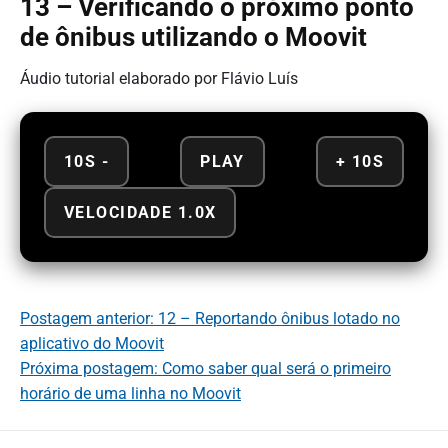
13 – Verificando o próximo ponto
de ônibus utilizando o Moovit
Áudio tutorial elaborado por Flávio Luís
10S -
PLAY
+ 10S
VELOCIDADE 1.0X
Postagem anterior: 12 – Reportando ônibus lotado no
aplicativo do Moovit
Próxima postagem: Como saber qual será o primeiro
horário de uma linha no Moovit