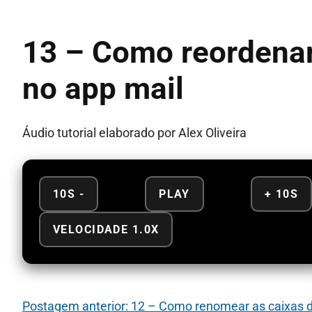
13 – Como reordenar
no app mail
Áudio tutorial elaborado por Alex Oliveira
10S -
PLAY
+ 10S
VELOCIDADE 1.0X
Postagem anterior: 12 – Como renomear as caixas d