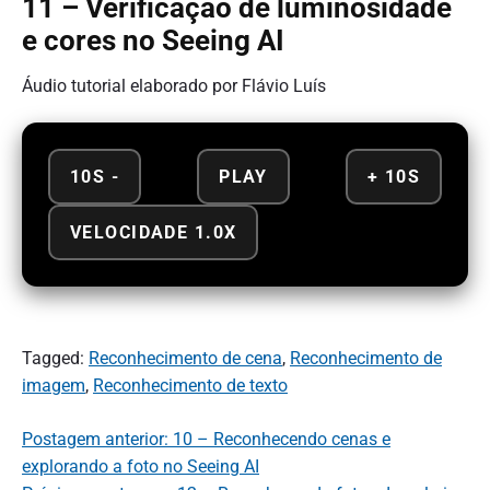
11 – Verificação de luminosidade
e cores no Seeing AI
Áudio tutorial elaborado por Flávio Luís
10S -
PLAY
+ 10S
VELOCIDADE 1.0X
Tagged:
Reconhecimento de cena
,
Reconhecimento de
imagem
,
Reconhecimento de texto
Postagem anterior: 10 – Reconhecendo cenas e
explorando a foto no Seeing AI