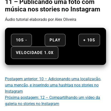
11 – Publicando uma foto com
música nos stories no Instagram
Áudio tutorial elaborado por Alex Oliveira
10S -
PLAY
+ 10S
VELOCIDADE 1.0X
Postagem anterior: 10 – Adicionando uma localização,
uma menção, e inserindo uma hashtag nos stories no
Instagram
Próxima postagem: 12 – Compartilhando um vídeo da
galeria no stories no Instagram