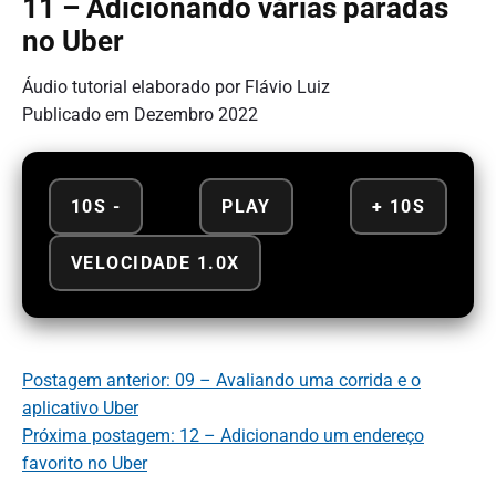
11 – Adicionando várias paradas
no Uber
Áudio tutorial elaborado por Flávio Luiz
Publicado em Dezembro 2022
10S -
PLAY
+ 10S
VELOCIDADE 1.0X
Postagem anterior: 09 – Avaliando uma corrida e o
aplicativo Uber
Próxima postagem: 12 – Adicionando um endereço
favorito no Uber