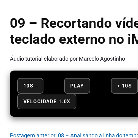
09 – Recortando víd
teclado externo no i
Áudio tutorial elaborado por Marcelo Agostinho
10S -
PLAY
+ 10S
VELOCIDADE 1.0X
Postagem anterior: 08 – Analisando a linha do temp