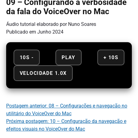
09 – Configurando a verbosidade
da fala do VoiceOver no Mac
Áudio tutorial elaborado por Nuno Soares
Publicado em Junho 2024
10S -
PLAY
+ 10S
VELOCIDADE 1.0X
Postagem anterior: 08 – Configurações e navegação no
utilitário do VoiceOver do Mac
Próxima postagem: 10 – Configuração da navegação e
efeitos visuais no VoiceOver do Mac