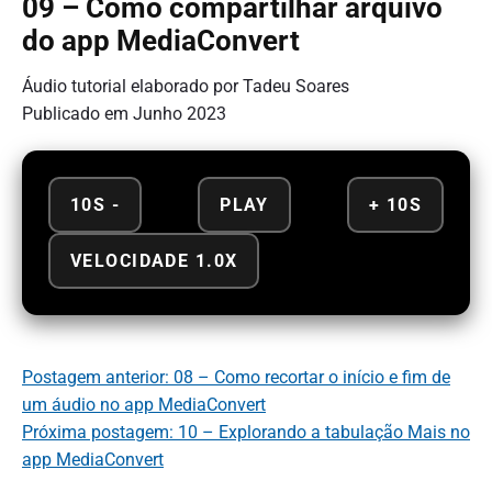
09 – Como compartilhar arquivo
do app MediaConvert
Áudio tutorial elaborado por Tadeu Soares
Publicado em Junho 2023
10S -
PLAY
+ 10S
VELOCIDADE 1.0X
Postagem anterior: 08 – Como recortar o início e fim de
um áudio no app MediaConvert
Próxima postagem: 10 – Explorando a tabulação Mais no
app MediaConvert