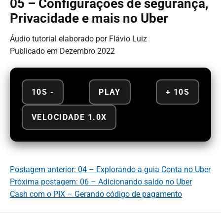
05 – Configurações de segurança,
Privacidade e mais no Uber
Áudio tutorial elaborado por Flávio Luiz
Publicado em Dezembro 2022
10S -
PLAY
+ 10S
VELOCIDADE 1.0X
Postagem anterior: 04 – Explorando a guia Conta no Uber
Próxima postagem: 06 – Adicionando saldo no Uber
Cash com o PIX – Gerando código de pagamento