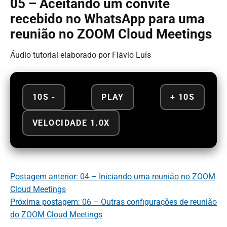
05 – Aceitando um convite
recebido no WhatsApp para uma
reunião no ZOOM Cloud Meetings
Áudio tutorial elaborado por Flávio Luís
10S -
PLAY
+ 10S
VELOCIDADE 1.0X
Postagem anterior: 04 – Iniciando uma reunião no ZOOM
Cloud Meetings
Próxima postagem: 06 – Outras configurações de reunião
do ZOOM Cloud Meetings