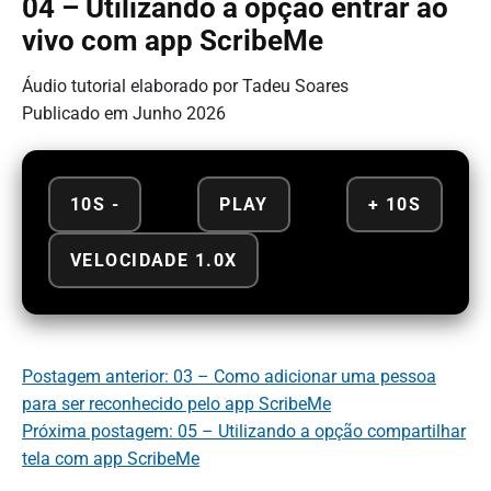
04 – Utilizando a opção entrar ao
vivo com app ScribeMe
Áudio tutorial elaborado por Tadeu Soares
Publicado em Junho 2026
10S -
PLAY
+ 10S
VELOCIDADE 1.0X
Postagem anterior: 03 – Como adicionar uma pessoa
para ser reconhecido pelo app ScribeMe
Próxima postagem: 05 – Utilizando a opção compartilhar
tela com app ScribeMe