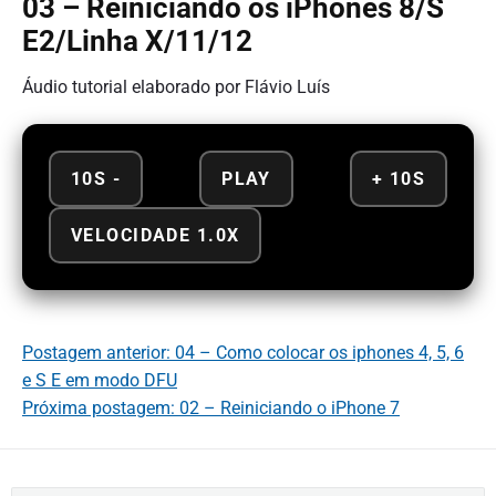
03 – Reiniciando os iPhones 8/S
E2/Linha X/11/12
Áudio tutorial elaborado por Flávio Luís
10S -
PLAY
+ 10S
VELOCIDADE 1.0X
Postagem anterior: 04 – Como colocar os iphones 4, 5, 6
e S E em modo DFU
Próxima postagem: 02 – Reiniciando o iPhone 7