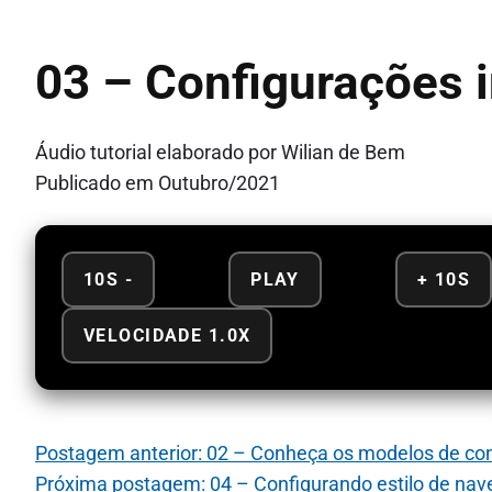
03 – Configurações i
Áudio tutorial elaborado por Wilian de Bem
Publicado em Outubro/2021
10S -
PLAY
+ 10S
VELOCIDADE 1.0X
Postagem anterior: 02 – Conheça os modelos de con
Próxima postagem: 04 – Configurando estilo de na