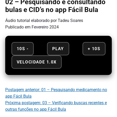
02 – Pesquisando e consultando
bulas e CID’s no app Fácil Bula
Áudio tutorial elaborado por Tadeu Soares
Publicado em Fevereiro 2024
10S -
PLAY
+ 10S
VELOCIDADE 1.0X
Postagem anterior: 01 – Pesquisando medicamento no
app Fácil Bula
Próxima postagem: 03 – Verificando buscas recentes e
outras funções no app Fácil Bula