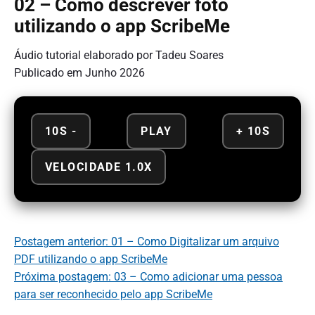
02 – Como descrever foto
utilizando o app ScribeMe
Áudio tutorial elaborado por Tadeu Soares
Publicado em Junho 2026
10S -
PLAY
+ 10S
VELOCIDADE 1.0X
Postagem anterior: 01 – Como Digitalizar um arquivo
PDF utilizando o app ScribeMe
Próxima postagem: 03 – Como adicionar uma pessoa
para ser reconhecido pelo app ScribeMe