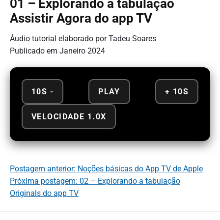
01 – Explorando a tabulação
Assistir Agora do app TV
Áudio tutorial elaborado por Tadeu Soares
Publicado em Janeiro 2024
10S -
PLAY
+ 10S
VELOCIDADE 1.0X
Postagem anterior: Noções básicas do App TV de Apple
Próxima postagem: 02 – Explorando a tabulação
Originals do app TV