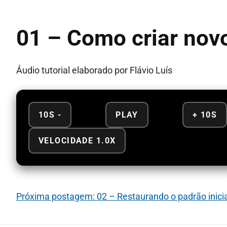
01 – Como criar nov
Áudio tutorial elaborado por Flávio Luís
10S -
PLAY
+ 10S
VELOCIDADE 1.0X
Próxima postagem: 02 – Restaurando o padrão inicia