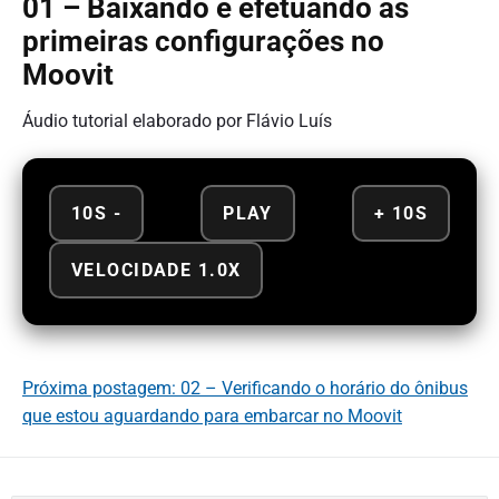
01 – Baixando e efetuando as
primeiras configurações no
Moovit
Áudio tutorial elaborado por Flávio Luís
10S -
PLAY
+ 10S
VELOCIDADE 1.0X
Próxima postagem: 02 – Verificando o horário do ônibus
que estou aguardando para embarcar no Moovit