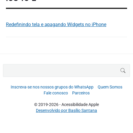
Redefinindo tela e apagando Widgets no iPhone
B
BUS
u
s
c
Inscreva-se nos nossos grupos do WhatsApp
Quem Somos
a
Fale conosco
Parceiros
r
p
© 2019-2026 - Acessibilidade Apple
o
Desenvolvido por Basílio Santana
r
: